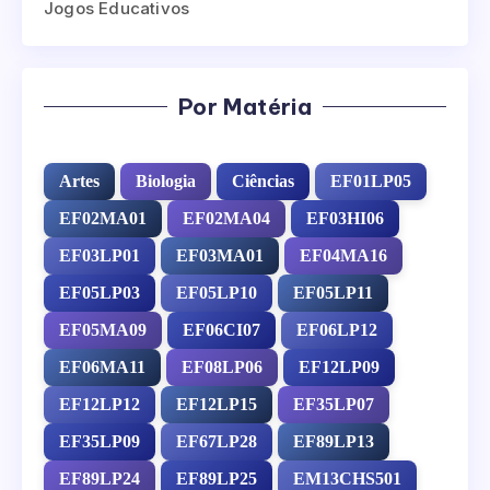
Jogos Educativos
Por Matéria
Artes
Biologia
Ciências
EF01LP05
EF02MA01
EF02MA04
EF03HI06
EF03LP01
EF03MA01
EF04MA16
EF05LP03
EF05LP10
EF05LP11
EF05MA09
EF06CI07
EF06LP12
EF06MA11
EF08LP06
EF12LP09
EF12LP12
EF12LP15
EF35LP07
EF35LP09
EF67LP28
EF89LP13
EF89LP24
EF89LP25
EM13CHS501