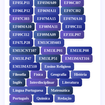
EF05LP11
EF05MA09
EF06CI07
EF06LP12
EF06MA11
EF07CI02
EF07CI03
EF07MA15
EF07MA16
EF08MA10
EF08MA11
EF09CI11
EF09CI12
EF09MA09
EF35LP07
EF67LP28
EM13CHS603
EM13CNT107
EM13LP01
EM13LP08
EM13LP47
EM13LP51
EM13MAT316
EM13MAT510
Ensino Religioso
Filosofia
Física
Geografia
História
Inglês
Interdisciplinar
Literatura
Língua Portuguesa
Matemática
Português
Química
Redação