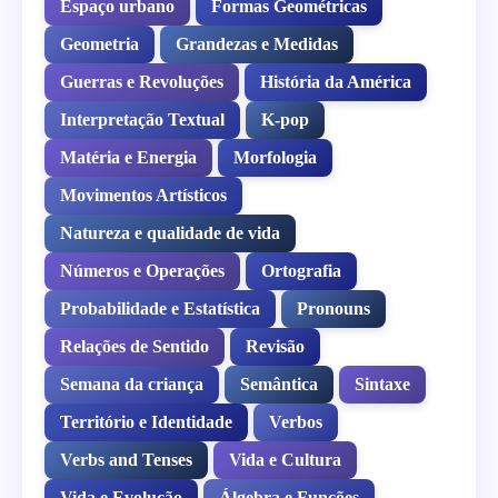
Espaço urbano
Formas Geométricas
Geometria
Grandezas e Medidas
Guerras e Revoluções
História da América
Interpretação Textual
K-pop
Matéria e Energia
Morfologia
Movimentos Artísticos
Natureza e qualidade de vida
Números e Operações
Ortografia
Probabilidade e Estatística
Pronouns
Relações de Sentido
Revisão
Semana da criança
Semântica
Sintaxe
Território e Identidade
Verbos
Verbs and Tenses
Vida e Cultura
Vida e Evolução
Álgebra e Funções