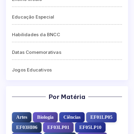
Educação Especial
Habilidades da BNCC
Datas Comemorativas
Jogos Educativos
Por Matéria
Artes
Biologia
Ciências
EF01LP05
EF03HI06
EF03LP01
EF05LP10