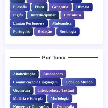
Filosofia
Física
Geografia
História
Inglês
Interdisciplinar
Literatura
Língua Portuguesa
Matemática
Português
Redação
Sociologia
Por Tema
Alfabetização
Atualidades
Comunicação e Linguagem
Copa do Mundo
Geometria
Interpretação Textual
Matéria e Energia
Morfologia
Números e Operações
Ortografia