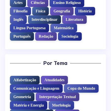
Artes
Ciências
Ensino Religioso
Filosofia
Física
Geografia
História
Inglês
Interdisciplinar
Literatura
Língua Portuguesa
Matemática
Português
Redação
Sociologia
Por Tema
Alfabetização
Atualidades
Comunicação e Linguagem
Copa do Mundo
Geometria
Interpretação Textual
Matéria e Energia
Morfologia