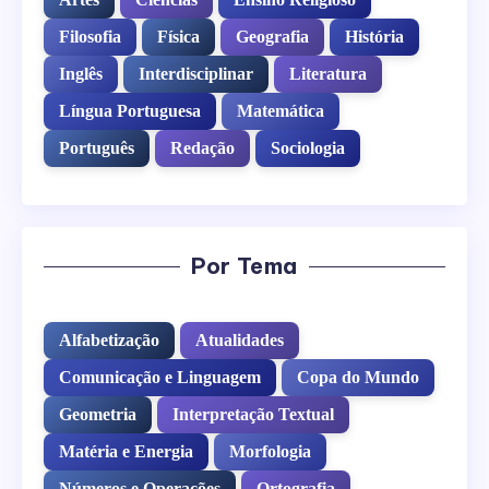
Filosofia
Física
Geografia
História
Inglês
Interdisciplinar
Literatura
Língua Portuguesa
Matemática
Português
Redação
Sociologia
Por Tema
Alfabetização
Atualidades
Comunicação e Linguagem
Copa do Mundo
Geometria
Interpretação Textual
Matéria e Energia
Morfologia
Números e Operações
Ortografia