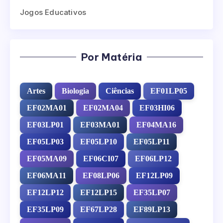
Jogos Educativos
Por Matéria
Artes
Biologia
Ciências
EF01LP05
EF02MA01
EF02MA04
EF03HI06
EF03LP01
EF03MA01
EF04MA16
EF05LP03
EF05LP10
EF05LP11
EF05MA09
EF06CI07
EF06LP12
EF06MA11
EF08LP06
EF12LP09
EF12LP12
EF12LP15
EF35LP07
EF35LP09
EF67LP28
EF89LP13