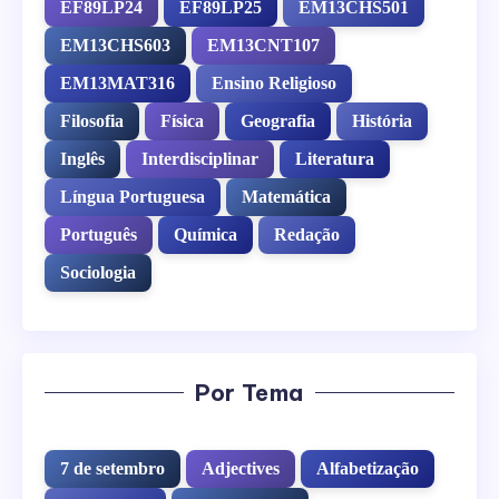
EF89LP24
EF89LP25
EM13CHS501
EM13CHS603
EM13CNT107
EM13MAT316
Ensino Religioso
Filosofia
Física
Geografia
História
Inglês
Interdisciplinar
Literatura
Língua Portuguesa
Matemática
Português
Química
Redação
Sociologia
Por Tema
7 de setembro
Adjectives
Alfabetização