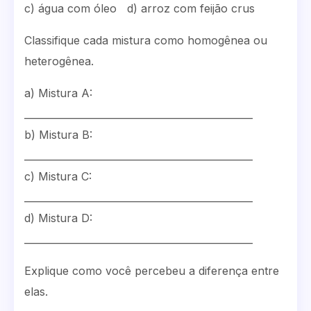
c) água com óleo d) arroz com feijão crus
Classifique cada mistura como homogênea ou
heterogênea.
a) Mistura A:
_______________________________________________
b) Mistura B:
_______________________________________________
c) Mistura C:
_______________________________________________
d) Mistura D:
_______________________________________________
Explique como você percebeu a diferença entre
elas.