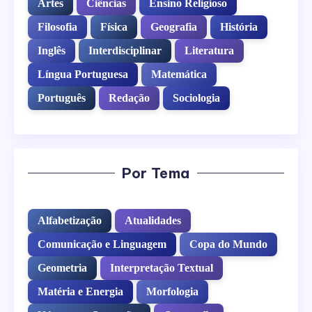
Artes
Ciências
Ensino Religioso
Filosofia
Física
Geografia
História
Inglês
Interdisciplinar
Literatura
Língua Portuguesa
Matemática
Português
Redação
Sociologia
Por Tema
Alfabetização
Atualidades
Comunicação e Linguagem
Copa do Mundo
Geometria
Interpretação Textual
Matéria e Energia
Morfologia