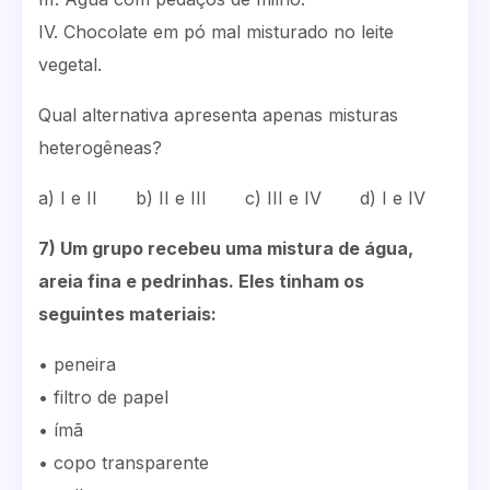
IV. Chocolate em pó mal misturado no leite
vegetal.
Qual alternativa apresenta apenas misturas
heterogêneas?
a) I e II b) II e III c) III e IV d) I e IV
7) Um grupo recebeu uma mistura de água,
areia fina e pedrinhas. Eles tinham os
seguintes materiais:
• peneira
• filtro de papel
• ímã
• copo transparente