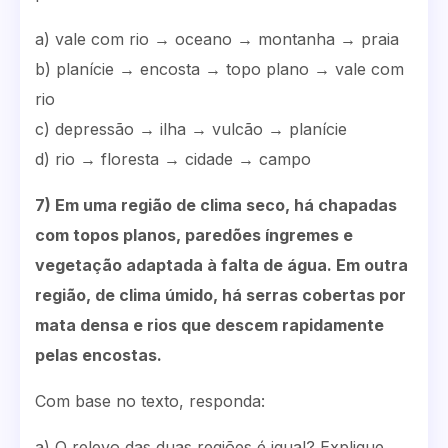
a) vale com rio → oceano → montanha → praia
b) planície → encosta → topo plano → vale com
rio
c) depressão → ilha → vulcão → planície
d) rio → floresta → cidade → campo
7) Em uma região de clima seco, há chapadas
com topos planos, paredões íngremes e
vegetação adaptada à falta de água. Em outra
região, de clima úmido, há serras cobertas por
mata densa e rios que descem rapidamente
pelas encostas.
Com base no texto, responda:
a) O relevo das duas regiões é igual? Explique.