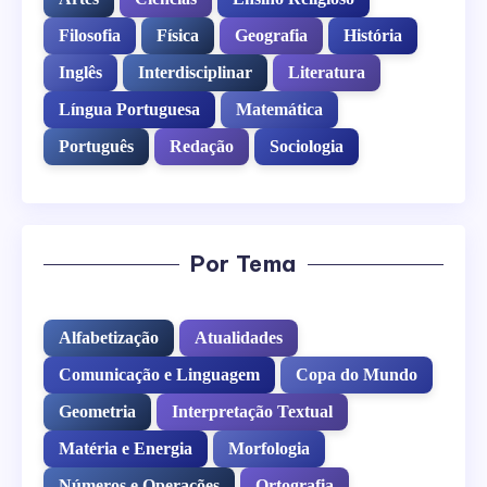
Filosofia
Física
Geografia
História
Inglês
Interdisciplinar
Literatura
Língua Portuguesa
Matemática
Português
Redação
Sociologia
Por Tema
Alfabetização
Atualidades
Comunicação e Linguagem
Copa do Mundo
Geometria
Interpretação Textual
Matéria e Energia
Morfologia
Números e Operações
Ortografia