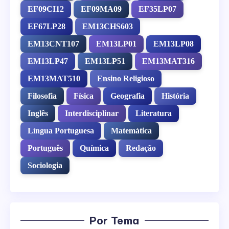
EF09CI12
EF09MA09
EF35LP07
EF67LP28
EM13CHS603
EM13CNT107
EM13LP01
EM13LP08
EM13LP47
EM13LP51
EM13MAT316
EM13MAT510
Ensino Religioso
Filosofia
Física
Geografia
História
Inglês
Interdisciplinar
Literatura
Língua Portuguesa
Matemática
Português
Química
Redação
Sociologia
Por Tema