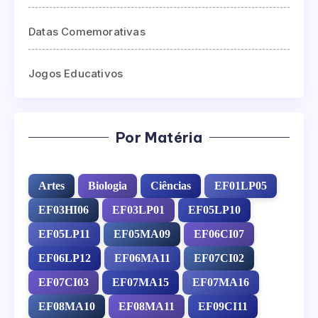
Datas Comemorativas
Jogos Educativos
Por Matéria
Artes
Biologia
Ciências
EF01LP05
EF03HI06
EF03LP01
EF05LP10
EF05LP11
EF05MA09
EF06CI07
EF06LP12
EF06MA11
EF07CI02
EF07CI03
EF07MA15
EF07MA16
EF08MA10
EF08MA11
EF09CI11