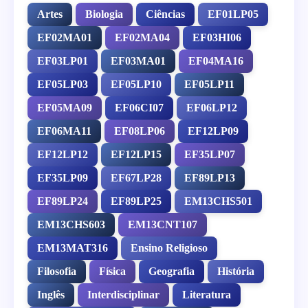
Artes
Biologia
Ciências
EF01LP05
EF02MA01
EF02MA04
EF03HI06
EF03LP01
EF03MA01
EF04MA16
EF05LP03
EF05LP10
EF05LP11
EF05MA09
EF06CI07
EF06LP12
EF06MA11
EF08LP06
EF12LP09
EF12LP12
EF12LP15
EF35LP07
EF35LP09
EF67LP28
EF89LP13
EF89LP24
EF89LP25
EM13CHS501
EM13CHS603
EM13CNT107
EM13MAT316
Ensino Religioso
Filosofia
Física
Geografia
História
Inglês
Interdisciplinar
Literatura