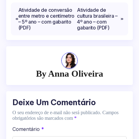
Navegação
Atividade de conversão
Atividade de
entre metro e centímetro
cultura brasileira –
de
– 5º ano – com gabarito
4º ano – com
Post
(PDF)
gabarito (PDF)
By
Anna Oliveira
Deixe Um Comentário
O seu endereço de e-mail não será publicado.
Campos
obrigatórios são marcados com
*
Comentário
*