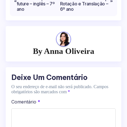
de
future – inglês – 7º
Rotação e Translação –
Post
ano
6º ano
By
Anna Oliveira
Deixe Um Comentário
O seu endereço de e-mail não será publicado.
Campos
obrigatórios são marcados com
*
Comentário
*