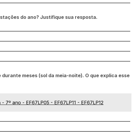
 estações do ano? Justifique sua resposta.
e durante meses (sol da meia-noite). O que explica esse
ca - 7º ano - EF67LP05 - EF67LP11 - EF67LP12