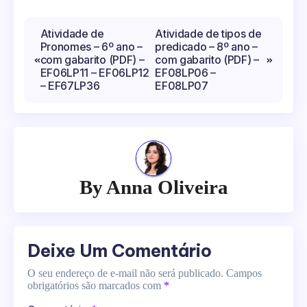
Navegação
Atividade de
Atividade de tipos de
Pronomes – 6º ano –
predicado – 8º ano –
de
com gabarito (PDF) –
com gabarito (PDF) –
Post
EF06LP11 – EF06LP12
EF08LP06 –
– EF67LP36
EF08LP07
By
Anna Oliveira
Deixe Um Comentário
O seu endereço de e-mail não será publicado.
Campos
obrigatórios são marcados com
*