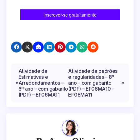
Navegação
Atividade de
Atividade de padrões
Estimativas e
e regularidades – 8º
de
Arredondamentos –
ano – com gabarito
Post
6º ano – com gabarito
(PDF) – EF08MA10 –
(PDF) – EF06MA11
EF08MA11