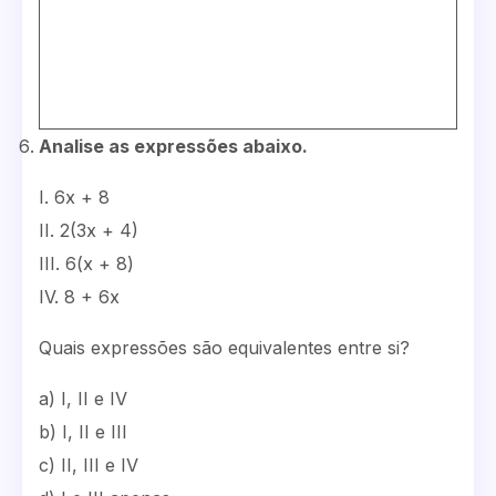
Analise as expressões abaixo.
I. 6x + 8
II. 2(3x + 4)
III. 6(x + 8)
IV. 8 + 6x
Quais expressões são equivalentes entre si?
a) I, II e IV
b) I, II e III
c) II, III e IV