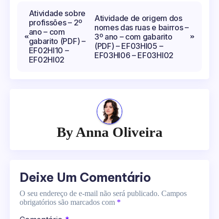
Navegação
Atividade sobre
Atividade de origem dos
profissões – 2º
de
nomes das ruas e bairros –
ano – com
3º ano – com gabarito
Post
gabarito (PDF) –
(PDF) – EF03HI05 –
EF02HI10 –
EF03HI06 – EF03HI02
EF02HI02
By
Anna Oliveira
Deixe Um Comentário
O seu endereço de e-mail não será publicado.
Campos
obrigatórios são marcados com
*