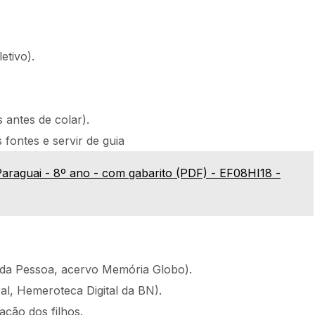
etivo).
 antes de colar).
fontes e servir de guia
Paraguai - 8º ano - com gabarito (PDF) - EF08HI18 -
da Pessoa, acervo Memória Globo).
al, Hemeroteca Digital da BN).
ação dos filhos.