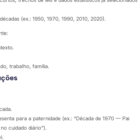
rtos, trechos de leis e dados estatísticos já selecionados
décadas (ex.: 1950, 1970, 1990, 2010, 2020).
nte:
texto.
o, trabalho, família.
ações
cada.
senta para a paternidade (ex.: “Década de 1970 — Pai
no cuidado diário”).
l.