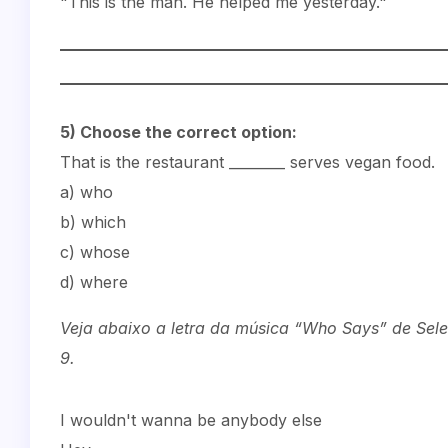
"This is the man. He helped me yesterday."
5) Choose the correct option:
That is the restaurant ________ serves vegan food.
a) who
b) which
c) whose
d) where
Veja abaixo a letra da música “Who Says” de Sel
9.
I wouldn't wanna be anybody else