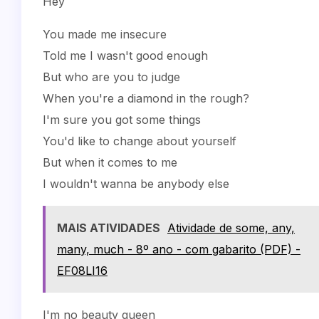
Hey
You made me insecure
Told me I wasn't good enough
But who are you to judge
When you're a diamond in the rough?
I'm sure you got some things
You'd like to change about yourself
But when it comes to me
I wouldn't wanna be anybody else
MAIS ATIVIDADES
Atividade de some, any,
many, much - 8º ano - com gabarito (PDF) -
EF08LI16
I'm no beauty queen