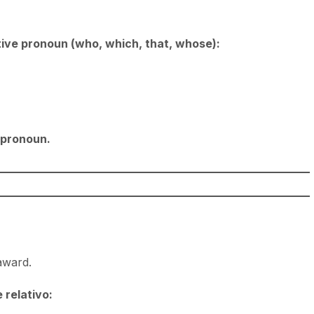
tive pronoun (who, which, that, whose):
 pronoun.
award.
relativo: