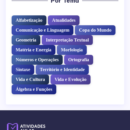
Por Tema
Alfabetização
Atualidades
Comunicação e Linguagem
Copa do Mundo
Geometria
Interpretação Textual
Matéria e Energia
Morfologia
Números e Operações
Ortografia
Sintaxe
Território e Identidade
Vida e Cultura
Vida e Evolução
Álgebra e Funções