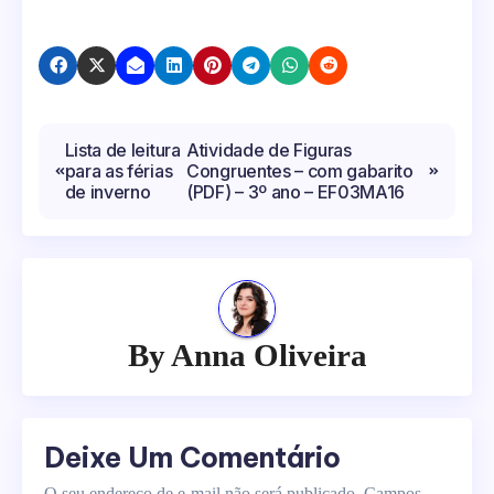
Navegação
Lista de leitura
Atividade de Figuras
para as férias
Congruentes – com gabarito
de
de inverno
(PDF) – 3º ano – EF03MA16
Post
By
Anna Oliveira
Deixe Um Comentário
O seu endereço de e-mail não será publicado.
Campos