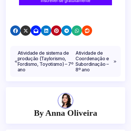
Navegação
Atividade de sistema de
Atividade de
produção (Taylorismo,
Coordenação e
de
Fordismo, Toyotismo) – 7º
Subordinação –
Post
ano
8º ano
By
Anna Oliveira