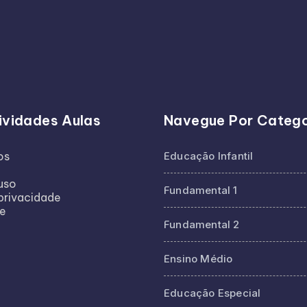
ividades Aulas
Navegue Por Catego
os
Educação Infantil
uso
Fundamental 1
 privacidade
te
Fundamental 2
Ensino Médio
Educação Especial